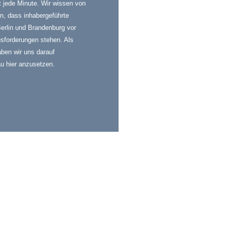
lt jede Minute. Wir wissen von
, dass inhabergeführte
Berlin und Brandenburg vor
sforderungen stehen. Als
aben wir uns darauf
au hier anzusetzen.