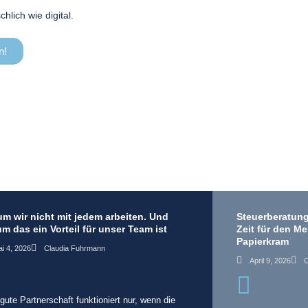
lich wie digital.
n!
m wir nicht mit jedem arbeiten. Und
Steuerberatung
m das ein Vorteil für unser Team ist
Zeit für den M
Papierkram
i 4, 2026
Claudia Fuhrmann
April 9, 2026
C
gute Partnerschaft funktioniert nur, wenn die