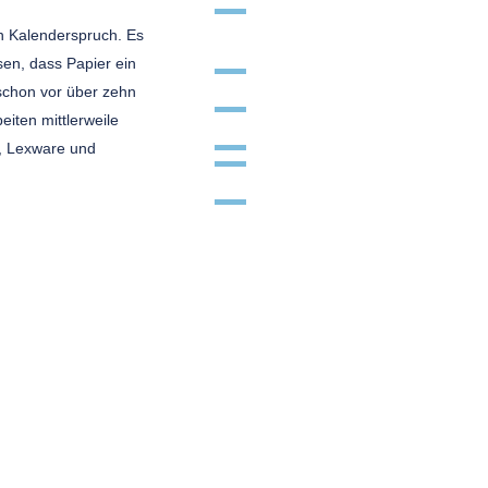
in Kalenderspruch. Es
sen, dass Papier ein
schon vor über zehn
iten mittlerweile
, Lexware und