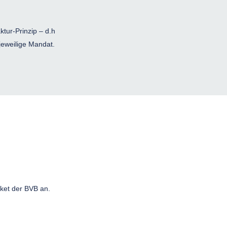
tur-Prinzip – d.h
eweilige Mandat.
cket der BVB an.