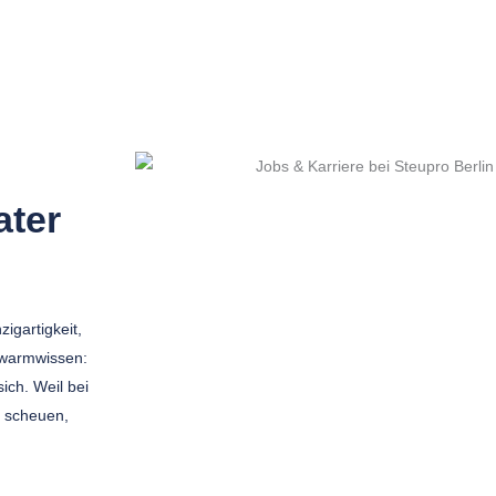
ater
igartigkeit,
hwarmwissen:
ich. Weil bei
t scheuen,