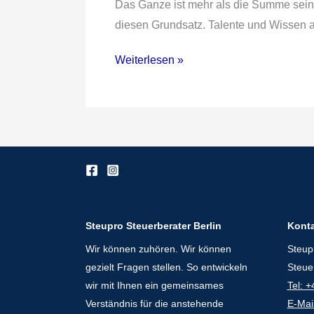
Das Ganze ist mehr als die Summe seine
Ganze
diesen Grundsatz. Talente und Wissen add
ist
mehr
Weiterlesen »
als
die
Summe
seiner
Teile
Steupro Steuerberater Berlin
Kont
Wir können zuhören. Wir können
Steup
gezielt Fragen stellen. So entwickeln
Steue
wir mit Ihnen ein gemeinsames
Tel: 
Verständnis für die anstehende
E-Mai