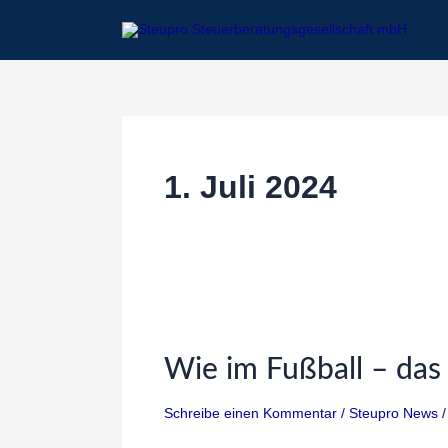
Zum
Inhalt
springen
1. Juli 2024
Wie
im
Wie im Fußball – das 
Fußball
–
Schreibe einen Kommentar
/
Steupro News
das