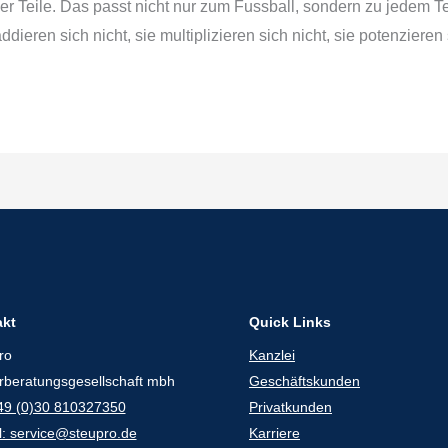
r Teile. Das passt nicht nur zum Fussball, sondern zu jedem T
ieren sich nicht, sie multiplizieren sich nicht, sie potenzieren 
akt
Quick Links
ro
Kanzlei
rberatungsgesellschaft mbh
Geschäftskunden
+49 (0)30 810327350
Privatkunden
l: service@steupro.de
Karriere